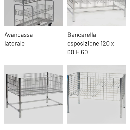
Avancassa
Bancarella
laterale
esposizione 120 x
60 H 60