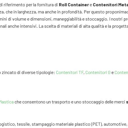
di riferimento per la fornitura di
Roll Container
e
Contenitori Metal
tezza, che in larghezza, ma anche in profondità. Per questo proponimao
ermini di volume e dimensioni, maneggiabilità e stoccaggio. I nostri p
nali anche intensivi. La scelta di materiali di alta qualità e la proge
io zincato di diverse tipologie:
Contenitori TF
,
Contenitori G
e
Conteni
lastica
che consentono un trasporto e uno
stoccaggio delle merci
ori: logistico, tessile, stampaggio materiale plastico (PET), automoti