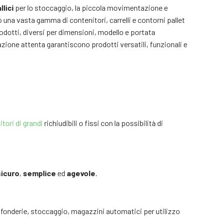
lici
per lo stoccaggio, la piccola movimentazione e
 una vasta gamma di contenitori, carrelli e contorni pallet
rodotti, diversi per dimensioni, modello e portata
ttazione attenta garantiscono prodotti versatili, funzionali e
tori di grandi
richiudibili o fissi con la possibilità di
sicuro
,
semplice
ed
agevole
.
ve, fonderie, stoccaggio, magazzini automatici per utilizzo