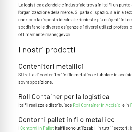
La logistica aziendale e industriale trova in Italfil un punto 
l’organizzazione della merce. Si parla di spazio, sia in al
che sono la risposta ideale alle richieste più esigenti in t
soddisfano le diverse esigenze e i diversi utilizzi professio
ottimamente maneggevoli.
I nostri prodotti
Contenitori metallici
Si tratta di contenitori in filo metallico e tubolare in accia
sovrapposizione.
Roll Container per la logistica
Italfil realizza e distribuisce
Roll Container in Acciaio
e in
P
Contorni pallet in filo metallico
I
Contorni in Pallet
Italfil sono utilizzabili in tutti i sett