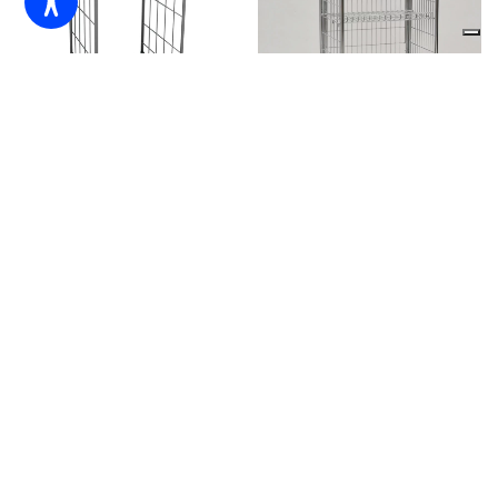
Roll FR
Roll H1600
avanticassa
Roll H1800
Roll H900