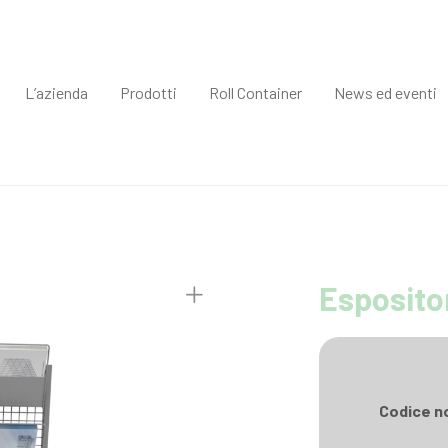
L’azienda
Prodotti
Roll Container
News ed eventi
Espositor
Codice n