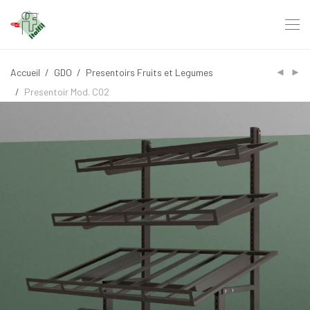
Accueil
/
GDO
/
Presentoirs Fruits et Legumes
/
Presentoir Mod. C02