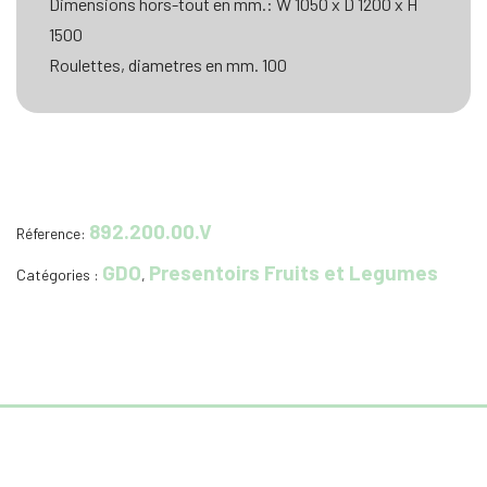
Dimensions hors-tout en mm.: W 1050 x D 1200 x H
1500
Roulettes, diametres en mm. 100
892.200.00.V
Réference:
GDO
Presentoirs Fruits et Legumes
Catégories :
,