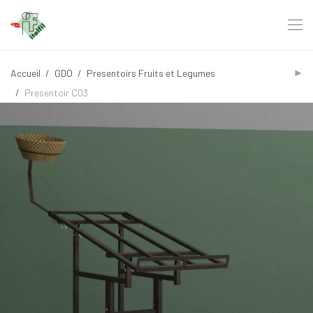
Accueil
/
GDO
/
Presentoirs Fruits et Legumes
/
Presentoir C03