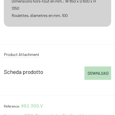
Dimensions hors-tout en mm.: W 850 x D 600 x H
1350
Roulettes, diametres en mm. 100
Product Attachment
Scheda prodotto
DOWNLOAD
892.300.V
Réference: