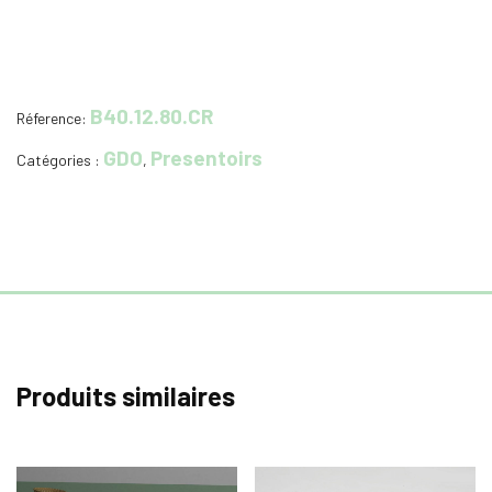
B40.12.80.CR
Réference:
GDO
Presentoirs
Catégories :
,
Produits similaires