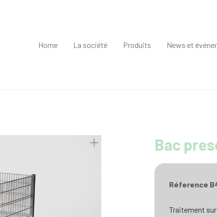
Home
La société
Produits
News et événe
Bac prese
Réference B
Traitement su