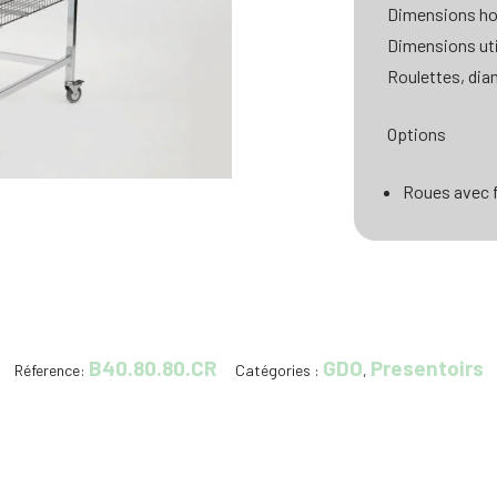
Dimensions ho
Dimensions uti
Roulettes, di
Options
Roues avec f
B40.80.80.CR
GDO
Presentoirs
Réference:
Catégories :
,