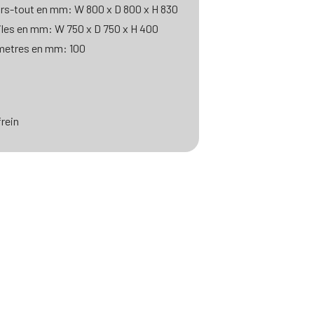
rs-tout en mm: W 800 x D 800 x H 830
les en mm: W 750 x D 750 x H 400
ametres en mm: 100
rein