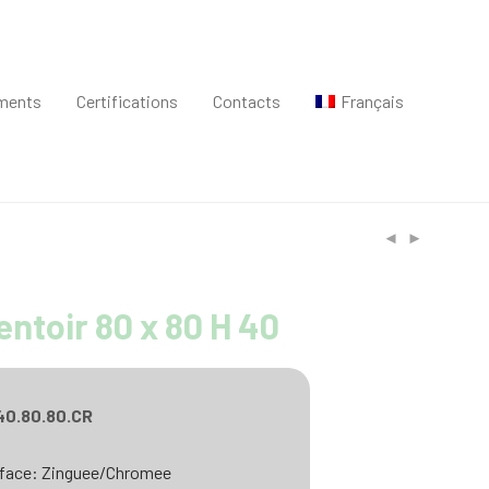
ments
Certifications
Contacts
Français
ntoir 80 x 80 H 40
40.80.80.CR
rface: Zinguee/Chromee