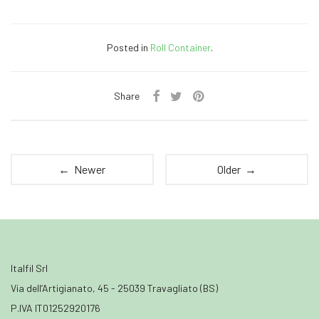
Posted in
Roll Container
.
Share
← Newer
Older →
Italfil Srl
Via dell’Artigianato, 45 - 25039 Travagliato (BS)
P.IVA IT01252920176