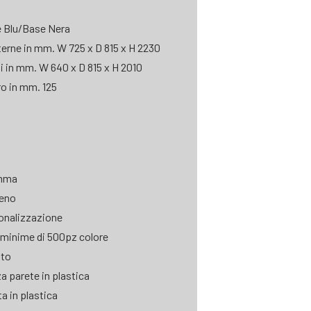
le Blu/Base Nera
erne in mm. W 725 x D 815 x H 2230
li in mm. W 640 x D 815 x H 2010
o in mm. 125
omma
reno
onalizzazione
 minime di 500pz colore
ato
a parete in plastica
a in plastica