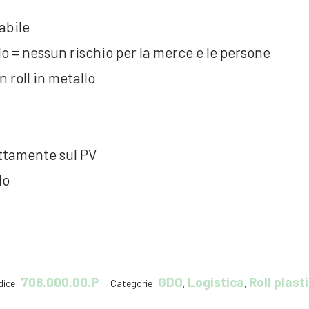
abile
lo = nessun rischio per la merce e le persone
 roll in metallo
ettamente sul PV
lo
708.000.00.P
GDO
Logistica
Roll plast
dice:
Categorie:
,
,