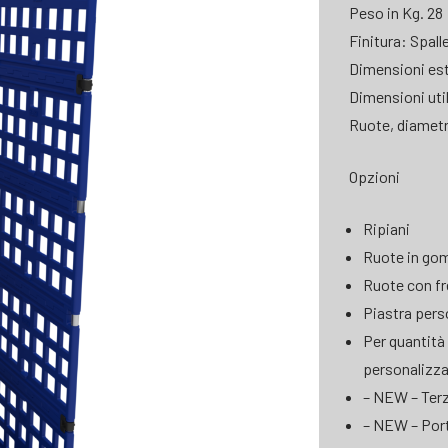
Peso in Kg. 28
Finitura: Spal
Dimensioni est
Dimensioni uti
Ruote, diametr
Opzioni
Ripiani
Ruote in g
Ruote con f
Piastra pers
Per quantità
personalizz
– NEW – Terz
– NEW – Port