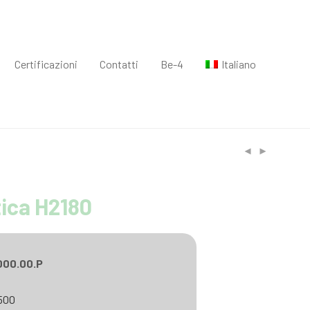
Certificazioni
Contatti
Be-4
Italiano
tica H2180
000.00.P
 500