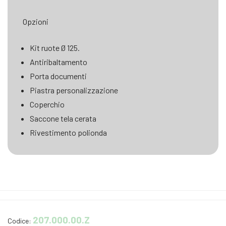
Opzioni
Kit ruote Ø 125.
Antiribaltamento
Porta documenti
Piastra personalizzazione
Coperchio
Saccone tela cerata
Rivestimento polionda
207.000.00.Z
Codice: