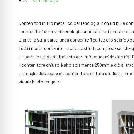
BDX
Vari enologia
Contenitori in filo metallico per l’enologia, richiudibili e co
I contenitori della serie enologia sono studiati per stoccare
L’ antello sulla parte lunga consente il carico e lo scaric
Tutti i nostri contenitori sono costruiti con processi che g
Le barre in tubolare d’acciaio garantiscono un’elevata rigi
Il contenitore chiuso è alto solamente 250mm e ciò si trad
La maglia della base del contenitore è stata studiata in mod
sicuro lo stoccaggio.