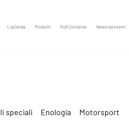
L’azienda
Prodotti
Roll Container
News ed eventi
li speciali
Enologia
Motorsport