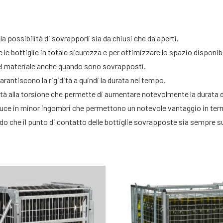
n la possibilità di sovrapporli sia da chiusi che da aperti.
 le bottiglie in totale sicurezza e per ottimizzare lo spazio disponibi
o del materiale anche quando sono sovrapposti.
arantiscono la rigidità a quindi la durata nel tempo.
dità alla torsione che permette di aumentare notevolmente la durata 
uce in minor ingombri che permettono un notevole vantaggio in termi
o che il punto di contatto delle bottiglie sovrapposte sia sempre sul