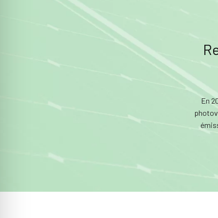
Re
En 20
photovo
émiss