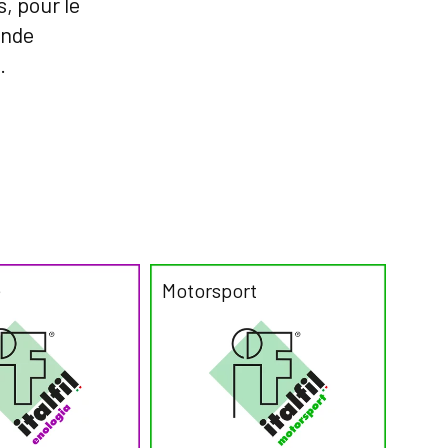
, pour le
ande
.
e
Motorsport