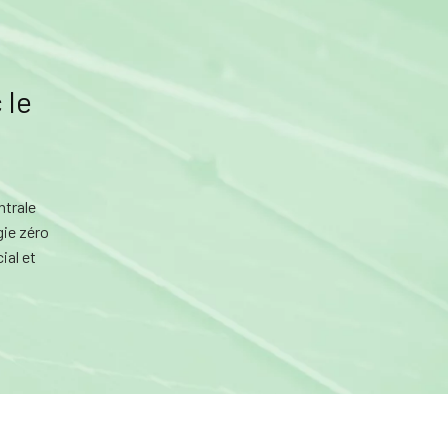
 le
ntrale
gie zéro
ial et