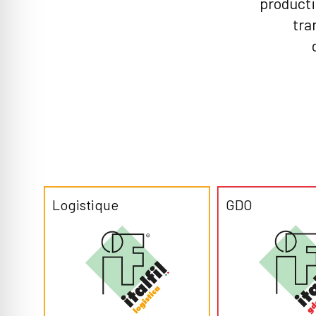
producti
tra
Logistique
GDO