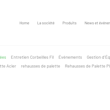
Home
La société
Produits
News et événe
sées
Entretien Corbeilles Fil
Événements
Gestion d'É
tte Acier
rehausses de palette
Rehausses de Palette Pl