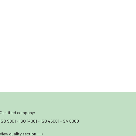
Certified company:
ISO 9001 - ISO 14001 - ISO 45001 - SA 8000
View quality section ⟶