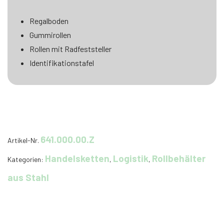
Regalboden
Gummirollen
Rollen mit Radfeststeller
Identifikationstafel
641.000.00.Z
Artikel-Nr.
Handelsketten
Logistik
Rollbehälter
Kategorien:
,
,
aus Stahl