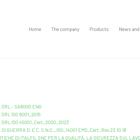
Home
The company
Products
News and
L SRL.- SA8000 ENG
L
SRL
ISO 9001_2015
L
SRL
ISO 45001_Cert_2020_2023
 DI GUERRA D. E C. S.N.C._ISO_14001 EMS_Cert_Rev.23.10.18
ITICHE DI ITALFIL SNC PER LA QUALITÀ, LA SICUREZZA SUL LAVO