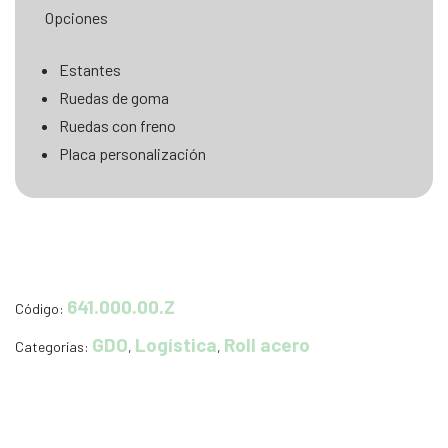
Opciones
Estantes
Ruedas de goma
Ruedas con freno
Placa personalización
641.000.00.Z
Código:
GDO
Logística
Roll acero
Categorías:
,
,