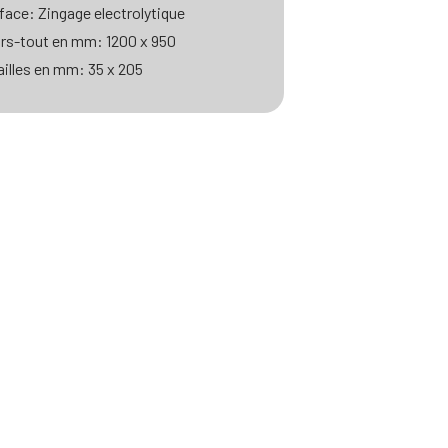
face: Zingage electrolytique
rs-tout en mm: 1200 x 950
illes en mm: 35 x 205