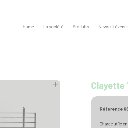
Home
La société
Produits
News et événe
Clayette 
Réference 66
Charge utile en