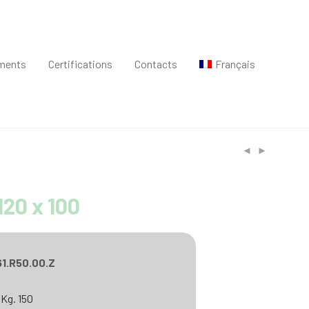
ments
Certifications
Contacts
Français
120 x 100
1.R50.00.Z
 Kg. 150