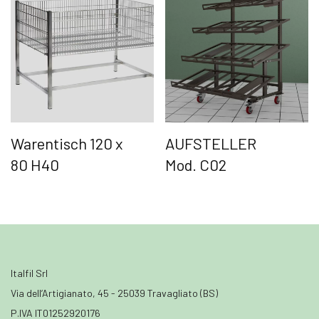
Warentisch 120 x
AUFSTELLER
80 H40
Mod. C02
Italfil Srl
Via dell’Artigianato, 45 - 25039 Travagliato (BS)
P.IVA IT01252920176