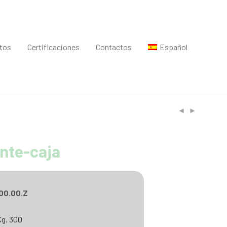
ntos
Certificaciones
Contactos
Español
 ante-caja
00.00.Z
Kg. 300