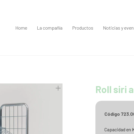
Home
La compañía
Productos
Noticias y eve
Roll siri
Código 723.0
Capacidad en 