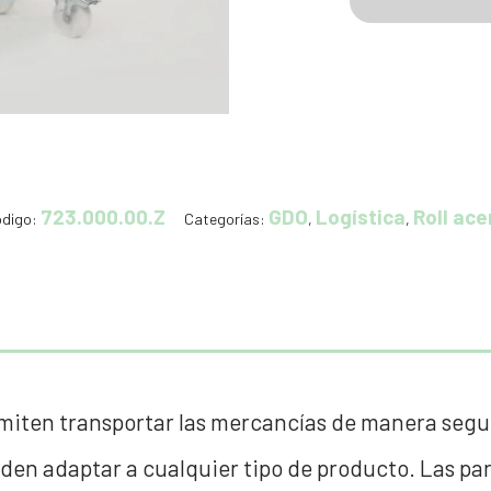
723.000.00.Z
GDO
Logística
Roll ace
digo:
Categorías:
,
,
permiten transportar las mercancías de manera segu
ueden adaptar a cualquier tipo de producto. Las p