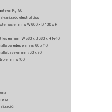
nte en Kg. 50
alvanizado electrolítico
xternas en mm: W 600 x D 400 x H
iles en mm: W 560 x D 380 x H 1440
alla paredes en mm: 60 x 110
alla base en mm: 30 x 90
tro en mm: 100
goma
freno
alización