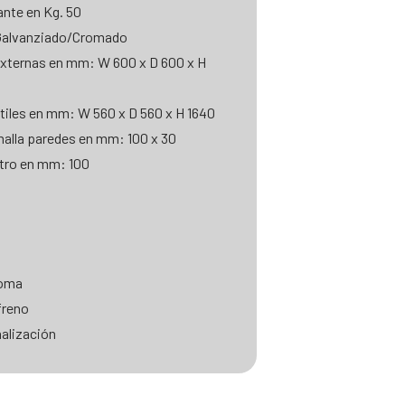
nte en Kg. 50
Galvanziado/Cromado
xternas en mm: W 600 x D 600 x H
iles en mm: W 560 x D 560 x H 1640
alla paredes en mm: 100 x 30
tro en mm: 100
goma
freno
alización