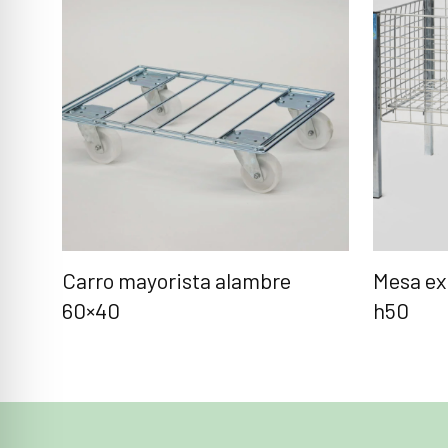
Carro mayorista alambre
Mesa ex
60×40
h50