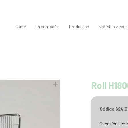
Home
La compañía
Productos
Noticias y eve
Roll H18
Código 624.0
Capacidad en 