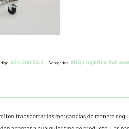
624.000.00.Z
GDO
Logística
Roll ace
digo:
Categorías:
,
,
permiten transportar las mercancías de manera segu
ueden adaptar a cualquier tipo de producto. Las p