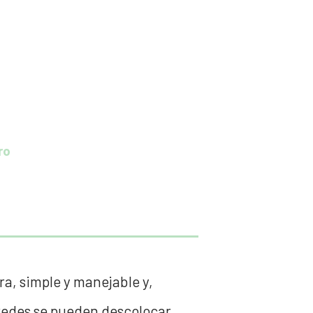
ro
ra, simple y manejable y,
aredes se pueden descolocar