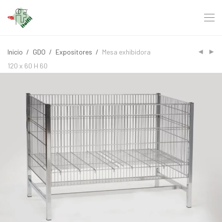
Inicio
/
GDO
/
Expositores
/
Mesa exhibidora
120 x 60 H 60