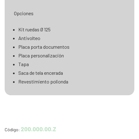
Opciones
Kit ruedas Ø 125
Antivolteo
Placa porta documentos
Placa personalización
Tapa
Saca de tela encerada
Revestimiento polionda
200.000.00.Z
Código: