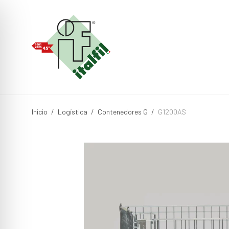
Inicio
/
Logística
/
Contenedores G
/
G1200AS