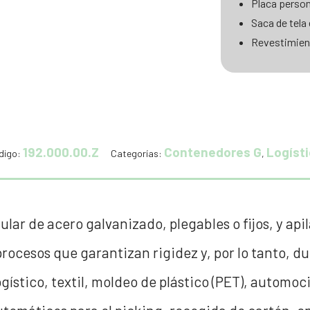
Placa person
Saca de tela
Revestimien
192.000.00.Z
Contenedores G
Logíst
digo:
Categorías:
,
ar de acero galvanizado, plegables o fijos, y api
rocesos que garantizan rigidez y, por lo tanto, d
logístico, textil, moldeo de plástico (PET), automoc