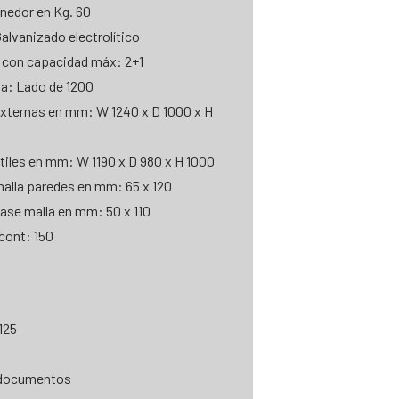
nedor en Kg. 60
alvanizado electrolítico
 con capacidad máx: 2+1
a: Lado de 1200
xternas en mm: W 1240 x D 1000 x H
iles en mm: W 1190 x D 980 x H 1000
alla paredes en mm: 65 x 120
se malla en mm: 50 x 110
cont: 150
125
 documentos