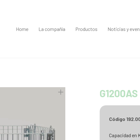
Home
La compañía
Productos
Noticias y eve
G1200AS
Código 192.0
Capacidad en 