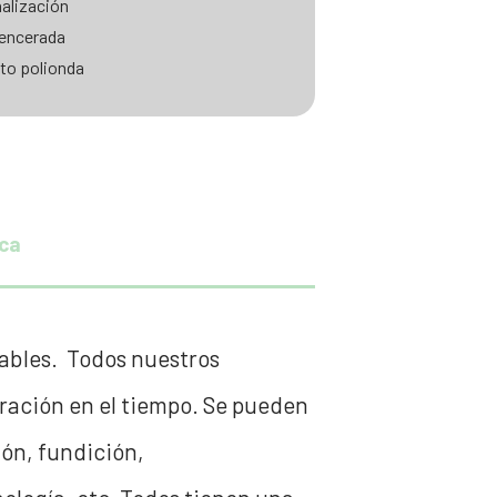
alización
 encerada
to polionda
ica
lables. Todos nuestros
uración en el tiempo. Se pueden
ión, fundición,