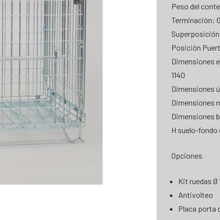
Peso del conte
Terminación: G
Superposición
Posición Puert
Dimensiones e
1140
Dimensiones út
Dimensiones m
Dimensiones ba
H suelo-fondo 
Opciones
Kit ruedas Ø 
Antivolteo
Placa porta